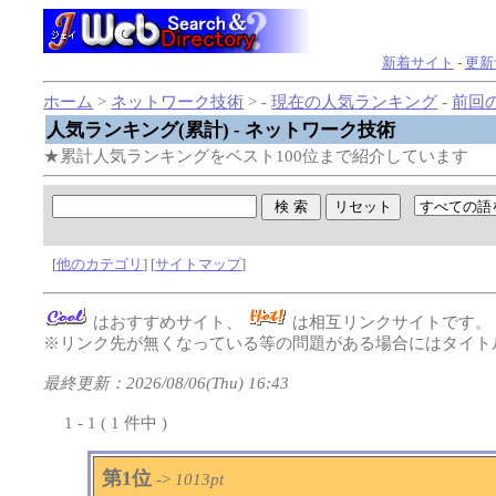
新着サイト
-
更新
ホーム
>
ネットワーク技術
> -
現在の人気ランキング
-
前回
人気ランキング(累計) - ネットワーク技術
★累計人気ランキングをベスト100位まで紹介しています
[
他のカテゴリ
] [
サイトマップ
]
はおすすめサイト、
は相互リンクサイトです
※リンク先が無くなっている等の問題がある場合にはタイトル
最終更新：2026/08/06(Thu) 16:43
1 - 1 ( 1 件中 )
第1位
->
1013pt