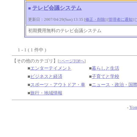
テレビ会議システム
■
更新日：2007/04/29(Sun) 13:35 [
修正・削除
] [
管理者に通知
]
[
初期費用無料のテレビ会議システム
1 - 1 ( 1 件中 )
【その他のカテゴリ】
[
↑ページTOPへ
]
■
エンターテイメント
■
暮らしと生活
■
ビジネスと経済
■
子育てと学校
■
スポーツ・アウトドア・車
■
ニュース・政治・国
■
旅行・地域情報
-
Yom