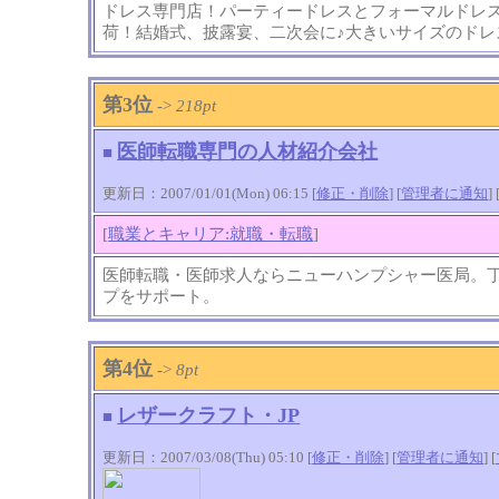
ドレス専門店！パーティードレスとフォーマルドレ
荷！結婚式、披露宴、二次会に♪大きいサイズのドレ
第3位
->
218pt
医師転職専門の人材紹介会社
■
更新日：2007/01/01(Mon) 06:15 [
修正・削除
] [
管理者に通知
]
[
職業とキャリア:就職・転職
]
医師転職・医師求人ならニューハンプシャー医局。
プをサポート。
第4位
->
8pt
レザークラフト・JP
■
更新日：2007/03/08(Thu) 05:10 [
修正・削除
] [
管理者に通知
]
[