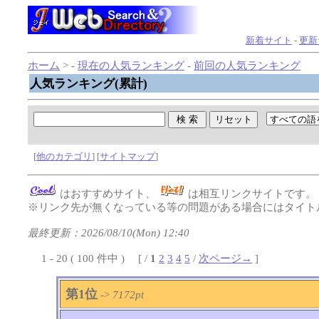
新着サイト
-
更新
ホーム
> -
現在の人気ランキング
-
前回の人気ランキング
人気ランキング(累計)
[
他のカテゴリ
] [
サイトマップ
]
はおすすめサイト、
は相互リンクサイトです
※リンク先が無くなっている等の問題がある場合にはタイトル
最終更新：2026/08/10(Mon) 12:40
1 - 20 ( 100 件中 ) [ /
1
2
3
4
5
/
次ページ→
]
第1位
->
7172pt