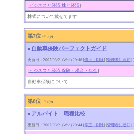
[
ビジネスと経済:株と経済
]
株式について載せてます
第7位
->
7pt
自動車保険パーフェクトガイド
■
更新日：2007/03/21(Wed) 20:46 [
修正・削除
] [
管理者に通知
]
[
[
ビジネスと経済:保険・税金・年金
]
自動車保険について
第8位
->
8pt
アルバイト 職種比較
■
更新日：2007/03/21(Wed) 20:44 [
修正・削除
] [
管理者に通知
]
[