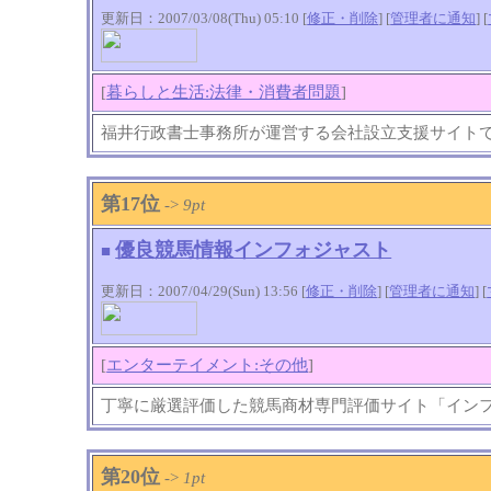
更新日：2007/03/08(Thu) 05:10 [
修正・削除
] [
管理者に通知
]
[
[
暮らしと生活:法律・消費者問題
]
福井行政書士事務所が運営する会社設立支援サイト
第17位
->
9pt
優良競馬情報インフォジャスト
■
更新日：2007/04/29(Sun) 13:56 [
修正・削除
] [
管理者に通知
]
[
[
エンターテイメント:その他
]
丁寧に厳選評価した競馬商材専門評価サイト「イン
第20位
->
1pt