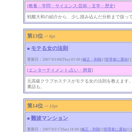
[
教養・学問・サイエンス:芸術・文学・歴史
]
戦艦大和の紹介から、少し踏み込んだ分析まで扱っ
第13位
->
8pt
モテる女の法則
■
更新日：2007/03/08(Thu) 05:09 [
修正・削除
] [
管理者に通知
]
[
[
エンターテイメント:占い・懸賞
]
元高級クラブホステスがモテる女の法則を教えます
裏話も。
第14位
->
10pt
難波マンション
■
更新日：2007/03/17(Sat) 18:00 [
修正・削除
] [
管理者に通知
]
[