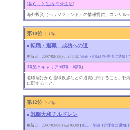
[
暮らしと生活:海外生活
]
海外投資（ヘッジファンド）の情報提供、コンサル
第10位
->
10pt
転職・退職 成功への道
■
更新日：2007/02/18(Sun) 09:52 [
修正・削除
] [
管理者に通知
]
[
[
職業とキャリア:就職・転職
]
退職届けから退職挨拶などの退職に関すること。転
に関すること。
第12位
->
33pt
戦艦大和チルドレン
■
更新日：2007/03/08(Thu) 05:09 [
修正・削除
] [
管理者に通知
]
[