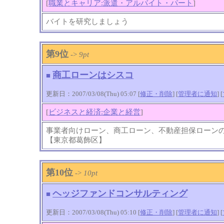
[
職業とキャリア:派遣・アルバイト・パート
]
バイトを研究しましょう
第9位
->
9pt
商工ローンはシスコ
■
更新日：2007/03/08(Thu) 05:07 [
修正・削除
] [
管理者に通知
]
[
[
ビジネスと経済:企業と経営
]
事業者向けローン、商工ローン、不動産担保ローン
【東京都葛飾区】
第10位
->
10pt
ヘッジファンドコンサルティング
■
更新日：2007/03/08(Thu) 05:10 [
修正・削除
] [
管理者に通知
]
[