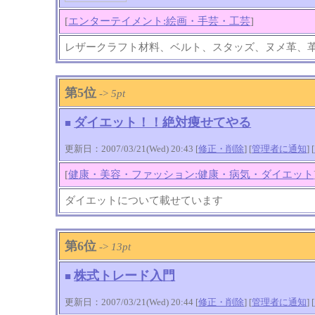
[
エンターテイメント:絵画・手芸・工芸
]
レザークラフト材料、ベルト、スタッズ、ヌメ革、
第5位
->
5pt
ダイエット！！絶対痩せてやる
■
更新日：2007/03/21(Wed) 20:43 [
修正・削除
] [
管理者に通知
]
[
[
健康・美容・ファッション:健康・病気・ダイエット
ダイエットについて載せています
第6位
->
13pt
株式トレード入門
■
更新日：2007/03/21(Wed) 20:44 [
修正・削除
] [
管理者に通知
]
[