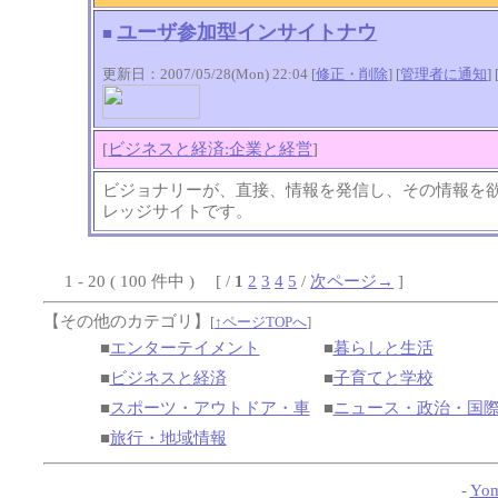
ユーザ参加型インサイトナウ
■
更新日：2007/05/28(Mon) 22:04 [
修正・削除
] [
管理者に通知
]
[
ビジネスと経済:企業と経営
]
ビジョナリーが、直接、情報を発信し、その情報を
レッジサイトです。
1 - 20 ( 100 件中 ) [ /
1
2
3
4
5
/
次ページ→
]
【その他のカテゴリ】
[
↑ページTOPへ
]
■
エンターテイメント
■
暮らしと生活
■
ビジネスと経済
■
子育てと学校
■
スポーツ・アウトドア・車
■
ニュース・政治・国
■
旅行・地域情報
-
Yom