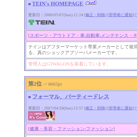
TEIN's HOMEPAGE
■
更新日：2006/05/07(Sun) 12:24 [
修正・削除
] [
管理者に通知
]
[
[
スポーツ・アウトドア・車:自動車:メンテナンス・
テインはアフターマーケット専業メーカーとして複
る、真のショックアブソーバメーカーです。
管理人はGTWAGONを装着しています。
第2位
->
8665pt
フォーマル、パーティードレス
■
更新日：2007/04/29(Sun) 13:57 [
修正・削除
] [
管理者に通知
]
[
[
健康・美容・ファッション:ファッション
]