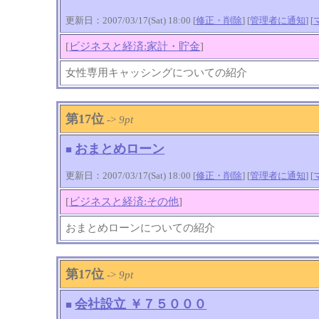
更新日：2007/03/17(Sat) 18:00 [
修正・削除
] [
管理者に通知
]
[
[
ビジネスと経済:家計・貯金
]
女性専用キャッシングについての紹介
第17位
->
9pt
おまとめローン
■
更新日：2007/03/17(Sat) 18:00 [
修正・削除
] [
管理者に通知
]
[
[
ビジネスと経済:その他
]
おまとめローンについての紹介
第17位
->
9pt
会社設立 ￥７５０００
■