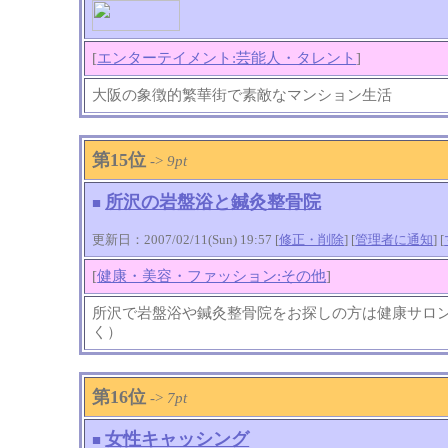
[
エンターテイメント:芸能人・タレント
]
大阪の象徴的繁華街で素敵なマンション生活
第15位
->
9pt
所沢の岩盤浴と鍼灸整骨院
■
更新日：2007/02/11(Sun) 19:57 [
修正・削除
] [
管理者に通知
]
[
[
健康・美容・ファッション:その他
]
所沢で岩盤浴や鍼灸整骨院をお探しの方は健康サロ
く）
第16位
->
7pt
女性キャッシング
■