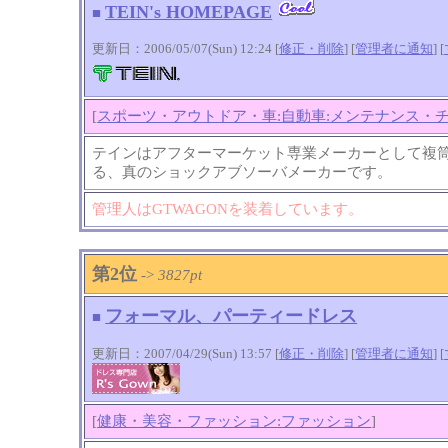
TEIN's HOMEPAGE
■
更新日：2006/05/07(Sun) 12:24 [
修正・削除
] [
管理者に通知
]
[
[
スポーツ・アウトドア・車:自動車:メンテナンス・
テインはアフターマーケット専業メーカーとして複
る、真のショックアブソーバメーカーです。
管理人はGTWAGONを装着しています。
第2位
->
3827pt
フォーマル、パーティードレス
■
更新日：2007/04/29(Sun) 13:57 [
修正・削除
] [
管理者に通知
]
[
[
健康・美容・ファッション:ファッション
]