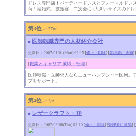
ドレス専門店！パーティードレスとフォーマルドレ
荷！結婚式、披露宴、二次会に♪大きいサイズのドレ
第3位
->
77pt
医師転職専門の人材紹介会社
■
更新日：2007/01/01(Mon) 06:15 [
修正・削除
] [
管理者に通知
]
[
職業とキャリア:就職・転職
]
医師転職・医師求人ならニューハンプシャー医局。
プをサポート。
第4位
->
1pt
レザークラフト・JP
■
更新日：2007/03/08(Thu) 05:10 [
修正・削除
] [
管理者に通知
]
[