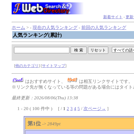
新着サイト
-
更新
ホーム
> -
現在の人気ランキング
-
前回の人気ランキング
人気ランキング(累計)
[
他のカテゴリ
] [
サイトマップ
]
はおすすめサイト、
は相互リンクサイトです
※リンク先が無くなっている等の問題がある場合にはタイトル
最終更新：2026/08/06(Thu) 13:38
1 - 20 ( 100 件中 ) [ /
1
2
3
4
5
/
次ページ→
]
第1位
->
2849pt