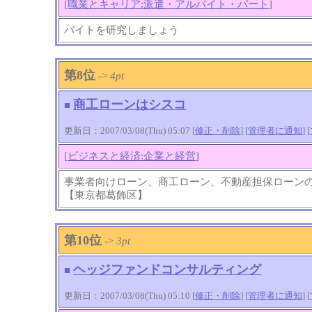
[
職業とキャリア:派遣・アルバイト・パート
]
バイトを研究しましょう
第8位
->
4pt
商工ローンはシスコ
■
更新日：2007/03/08(Thu) 05:07 [
修正・削除
] [
管理者に通知
]
[
[
ビジネスと経済:企業と経営
]
事業者向けローン、商工ローン、不動産担保ローン
【東京都葛飾区】
第10位
->
3pt
ヘッジファンドコンサルティング
■
更新日：2007/03/08(Thu) 05:10 [
修正・削除
] [
管理者に通知
]
[