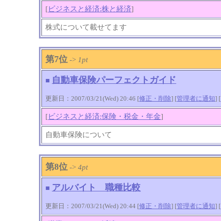
[
ビジネスと経済:株と経済
]
株式について載せてます
第7位
->
1pt
自動車保険パーフェクトガイド
■
更新日：2007/03/21(Wed) 20:46 [
修正・削除
] [
管理者に通知
]
[
[
ビジネスと経済:保険・税金・年金
]
自動車保険について
第8位
->
4pt
アルバイト 職種比較
■
更新日：2007/03/21(Wed) 20:44 [
修正・削除
] [
管理者に通知
]
[