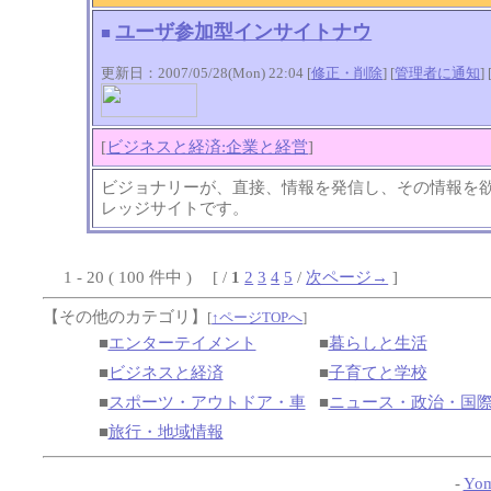
ユーザ参加型インサイトナウ
■
更新日：2007/05/28(Mon) 22:04 [
修正・削除
] [
管理者に通知
]
[
ビジネスと経済:企業と経営
]
ビジョナリーが、直接、情報を発信し、その情報を
レッジサイトです。
1 - 20 ( 100 件中 ) [ /
1
2
3
4
5
/
次ページ→
]
【その他のカテゴリ】
[
↑ページTOPへ
]
■
エンターテイメント
■
暮らしと生活
■
ビジネスと経済
■
子育てと学校
■
スポーツ・アウトドア・車
■
ニュース・政治・国
■
旅行・地域情報
-
Yom