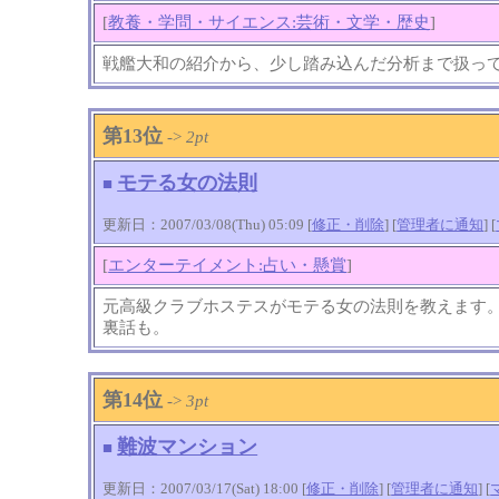
[
教養・学問・サイエンス:芸術・文学・歴史
]
戦艦大和の紹介から、少し踏み込んだ分析まで扱っ
第13位
->
2pt
モテる女の法則
■
更新日：2007/03/08(Thu) 05:09 [
修正・削除
] [
管理者に通知
]
[
[
エンターテイメント:占い・懸賞
]
元高級クラブホステスがモテる女の法則を教えます
裏話も。
第14位
->
3pt
難波マンション
■
更新日：2007/03/17(Sat) 18:00 [
修正・削除
] [
管理者に通知
]
[