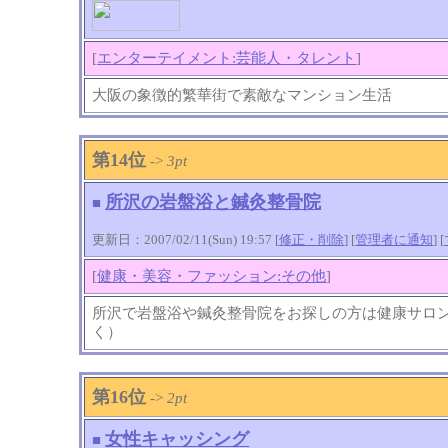
[
エンターテイメント:芸能人・タレント
]
大阪の象徴的繁華街で素敵なマンション生活
第14位
->
3pt
所沢の岩盤浴と鍼灸整骨院
■
更新日：2007/02/11(Sun) 19:57 [
修正・削除
] [
管理者に通知
]
[
[
健康・美容・ファッション:その他
]
所沢で岩盤浴や鍼灸整骨院をお探しの方は健康サロ
く）
第16位
->
2pt
女性キャッシング
■