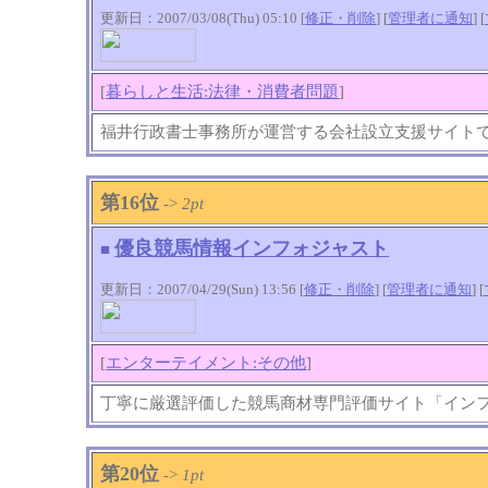
更新日：2007/03/08(Thu) 05:10 [
修正・削除
] [
管理者に通知
]
[
[
暮らしと生活:法律・消費者問題
]
福井行政書士事務所が運営する会社設立支援サイト
第16位
->
2pt
優良競馬情報インフォジャスト
■
更新日：2007/04/29(Sun) 13:56 [
修正・削除
] [
管理者に通知
]
[
[
エンターテイメント:その他
]
丁寧に厳選評価した競馬商材専門評価サイト「イン
第20位
->
1pt