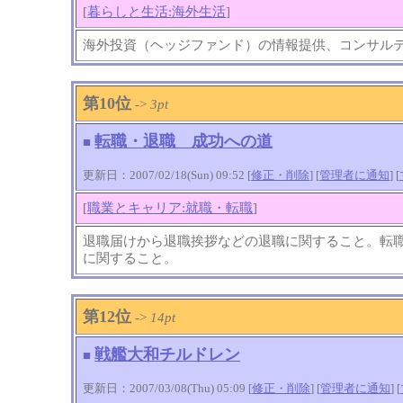
[
暮らしと生活:海外生活
]
海外投資（ヘッジファンド）の情報提供、コンサル
第10位
->
3pt
転職・退職 成功への道
■
更新日：2007/02/18(Sun) 09:52 [
修正・削除
] [
管理者に通知
]
[
[
職業とキャリア:就職・転職
]
退職届けから退職挨拶などの退職に関すること。転
に関すること。
第12位
->
14pt
戦艦大和チルドレン
■
更新日：2007/03/08(Thu) 05:09 [
修正・削除
] [
管理者に通知
]
[