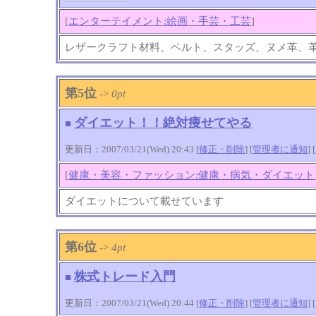
[
エンターテイメント:絵画・手芸・工芸
]
レザークラフト材料、ベルト、スタッズ、ヌメ革、
第5位
->
0pt
ダイエット！！絶対痩せてやる
■
更新日：2007/03/21(Wed) 20:43 [
修正・削除
] [
管理者に通知
]
[
[
健康・美容・ファッション:健康・病気・ダイエット
ダイエットについて載せています
第6位
->
4pt
株式トレード入門
■
更新日：2007/03/21(Wed) 20:44 [
修正・削除
] [
管理者に通知
]
[