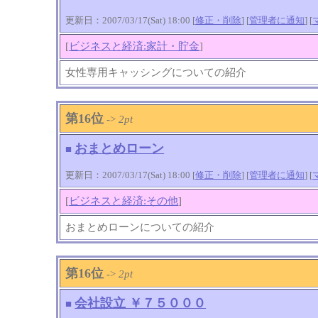
更新日：2007/03/17(Sat) 18:00 [
修正・削除
] [
管理者に通知
]
[
[
ビジネスと経済:家計・貯金
]
女性専用キャッシングについての紹介
第16位
->
2pt
おまとめローン
■
更新日：2007/03/17(Sat) 18:00 [
修正・削除
] [
管理者に通知
]
[
[
ビジネスと経済:その他
]
おまとめローンについての紹介
第16位
->
2pt
会社設立 ￥７５０００
■