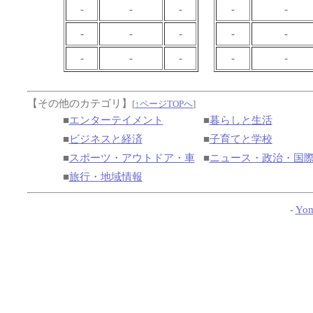
-
-
-
-
-
-
-
-
-
-
-
-
-
-
-
【その他のカテゴリ】
[
↑ページTOPへ
]
■
エンターテイメント
■
暮らしと生活
■
ビジネスと経済
■
子育てと学校
■
スポーツ・アウトドア・車
■
ニュース・政治・国
■
旅行・地域情報
-
Yom