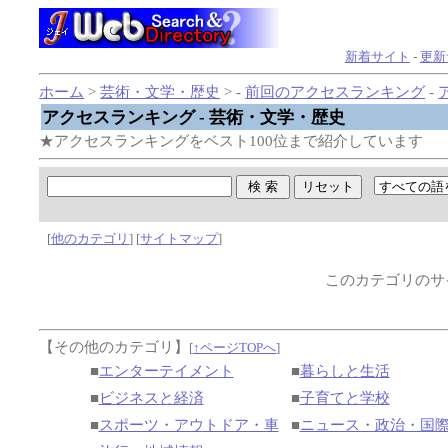
新着サイト
-
更新
ホーム
>
芸術・文学・歴史
> -
前回のアクセスランキング
-
アクセスランキング - 芸術・文学・歴史
★アクセスランキングをベスト100位まで紹介しています
[
他のカテゴリ
] [
サイトマップ
]
このカテゴリのサ
【その他のカテゴリ】
[
↑ページTOPへ
]
■
エンターテイメント
■
暮らしと生活
■
ビジネスと経済
■
子育てと学校
■
スポーツ・アウトドア・車
■
ニュース・政治・国