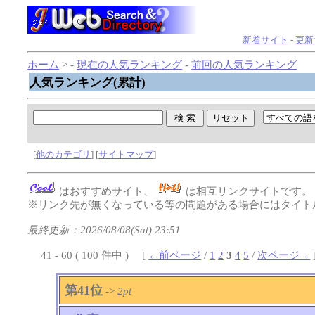
新着サイト
-
更新
ホーム
> -
現在の人気ランキング
-
前回の人気ランキング
人気ランキング(累計)
[
他のカテゴリ
] [
サイトマップ
]
はおすすめサイト、
は相互リンクサイトです
※リンク先が無くなっている等の問題がある場合にはタイトル
最終更新：2026/08/08(Sat) 23:51
41 - 60 ( 100 件中 ) [
←前ページ
/
1
2
3
4
5
/
次ページ→
第41位
->
2pt