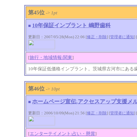
第45位
->
1pt
10年保証インプラント 嶋野歯科
■
更新日：2007/05/28(Mon) 22:06 [
修正・削除
] [
管理者に通知
]
[
旅行・地域情報:関東
]
10年保証低価格インプラント。茨城県古河市にある
第46位
->
10pt
ホームページ宣伝,アクセスアップ支援メ
■
更新日：2006/10/09(Mon) 21:56 [
修正・削除
] [
管理者に通知
]
[
エンターテイメント:占い・懸賞
]