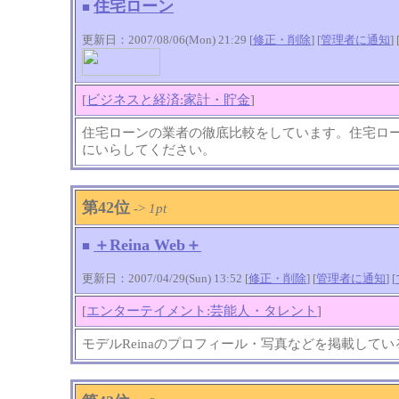
住宅ローン
■
更新日：2007/08/06(Mon) 21:29 [
修正・削除
] [
管理者に通知
]
[
ビジネスと経済:家計・貯金
]
住宅ローンの業者の徹底比較をしています。住宅ロ
にいらしてください。
第42位
->
1pt
＋Reina Web＋
■
更新日：2007/04/29(Sun) 13:52 [
修正・削除
] [
管理者に通知
]
[
[
エンターテイメント:芸能人・タレント
]
モデルReinaのプロフィール・写真などを掲載して