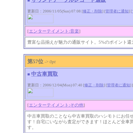
■
更新日：2006/11/05(Sun) 07:08 [
修正・削除
] [
管理者に通知
]
[
[
エンターテイメント:音楽
]
豊富な品揃えが魅力の通販サイト。5%のポイント還
第57位
->
0pt
中古車買取
■
更新日：2006/12/04(Mon) 07:40 [
修正・削除
] [
管理者に通知
]
[
エンターテイメント:その他
]
中古車買取のことなら中古車買取のハシモトにお任
す！自宅にいながら査定ができます！ほとんど全車
す。