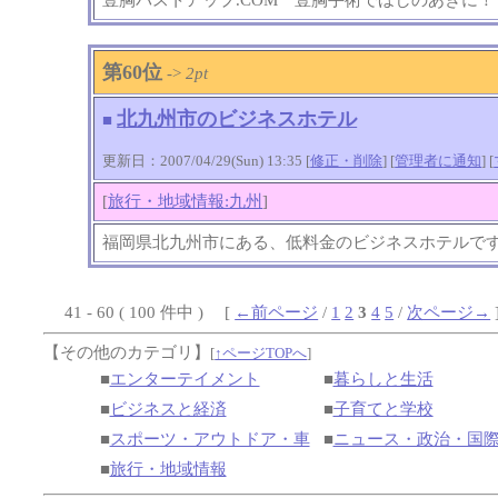
第60位
->
2pt
北九州市のビジネスホテル
■
更新日：2007/04/29(Sun) 13:35 [
修正・削除
] [
管理者に通知
]
[
[
旅行・地域情報:九州
]
福岡県北九州市にある、低料金のビジネスホテルで
41 - 60 ( 100 件中 ) [
←前ページ
/
1
2
3
4
5
/
次ページ→
【その他のカテゴリ】
[
↑ページTOPへ
]
■
エンターテイメント
■
暮らしと生活
■
ビジネスと経済
■
子育てと学校
■
スポーツ・アウトドア・車
■
ニュース・政治・国
■
旅行・地域情報