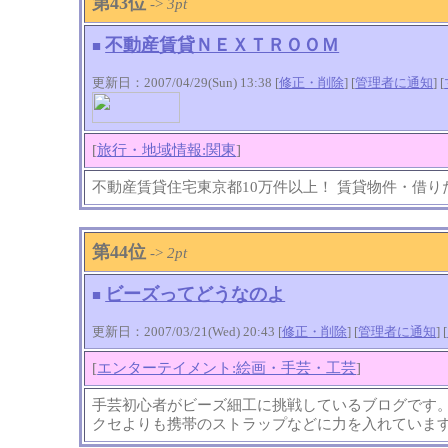
第43位
->
3pt
不動産賃貸ＮＥＸＴＲＯＯＭ
■
更新日：2007/04/29(Sun) 13:38 [
修正・削除
] [
管理者に通知
]
[
[
旅行・地域情報:関東
]
不動産賃貸住宅東京都10万件以上！ 賃貸物件・借り
第44位
->
2pt
ビーズってどうなのよ
■
更新日：2007/03/21(Wed) 20:43 [
修正・削除
] [
管理者に通知
]
[
[
エンターテイメント:絵画・手芸・工芸
]
手芸初心者がビーズ細工に挑戦しているブログです
クセよりも携帯のストラップなどに力を入れていま