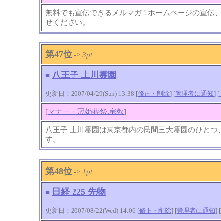
無料でも宣伝できるメルマガ ! ホームページの宣
せください。
第47位
->
3pt
八王子 上川霊園
■
更新日：2007/04/29(Sun) 13:38 [
修正・削除
] [
管理者に通知
]
[
[
マナー・冠婚葬祭:宗教
]
八王子 上川霊園は東京都内の民間三大霊園のひとつ
す。
第48位
->
1pt
日経 225 先物
■
更新日：2007/08/22(Wed) 14:06 [
修正・削除
] [
管理者に通知
]
[