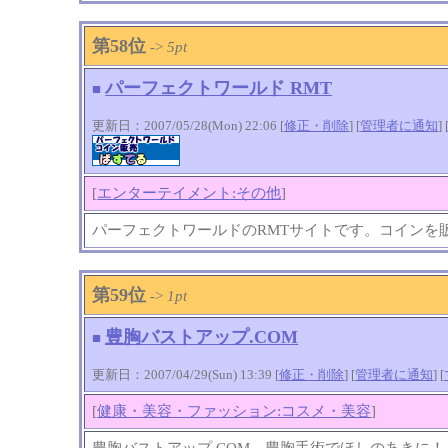
第58位
->
5pt
パーフェクトワールド RMT
■
更新日：2007/05/28(Mon) 22:06 [
修正・削除
] [
管理者に通知
]
[
エンターテイメント:その他
]
パーフェクトワールドのRMTサイトです。コインを
第59位
->
1pt
豊胸バストアップ.COM
■
更新日：2007/04/29(Sun) 13:39 [
修正・削除
] [
管理者に通知
]
[
[
健康・美容・ファッション:コスメ・美容
]
豊胸バストアップ.COM 豊胸手術でほしのあきに！