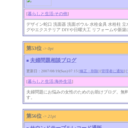
[
暮らしと生活:その他
]
デザイン蛇口 洗面器 洗面ボウル 水栓金具 水栓柱
グやエクステリア DIYや日曜大工 リフォームや新築
第53位
->
0pt
夫婦問題相談ブログ
■
更新日：2007/08/19(Sun) 07:15 [
修正・削除
] [
管理者に通知
]
[
[
暮らしと生活:海外生活
]
夫婦問題にお悩みの女性のためのお助けブログ。無
す。
第56位
->
21pt
サウンドテーブルレコード通販