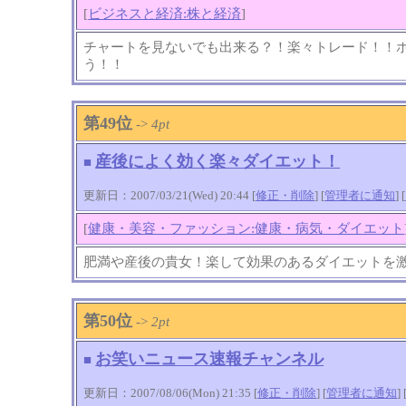
[
ビジネスと経済:株と経済
]
チャートを見ないでも出来る？！楽々トレード！！
う！！
第49位
->
4pt
産後によく効く楽々ダイエット！
■
更新日：2007/03/21(Wed) 20:44 [
修正・削除
] [
管理者に通知
]
[
[
健康・美容・ファッション:健康・病気・ダイエット
肥満や産後の貴女！楽して効果のあるダイエットを
第50位
->
2pt
お笑いニュース速報チャンネル
■
更新日：2007/08/06(Mon) 21:35 [
修正・削除
] [
管理者に通知
]