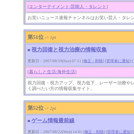
[
エンターテイメント:芸能人・タレント
]
お笑いニュース速報チャンネルはお笑い芸人・タレ
第51位
->
1pt
視力回復と視力治療の情報収集
■
更新日：2007/08/19(Sun) 07:11 [
修正・削除
] [
管理者に通知
]
[
[
暮らしと生活:海外生活
]
視力回復・視力アップ、視力低下、レーザー治療や
く調べたい方の情報収集サイト。
第52位
->
2pt
ゲーム情報最前線
■
更新日：2007/08/22(Wed) 14:01 [
修正・削除
] [
管理者に通知
]
[