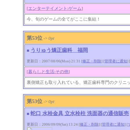
[
エンターテイメント:ゲーム
]
今、旬のゲームの全てがここに集結！
第53位
->
0pt
うりゅう矯正歯科 福岡
■
更新日：2007/08/06(Mon) 21:31 [
修正・削除
] [
管理者に通知
]
[
暮らしと生活:その他
]
裏側矯正も取り入れている、矯正歯科専門のクリニ
第53位
->
0pt
蛇口 水栓金具 立水栓柱 洗面器の通信販売
■
更新日：2006/09/09(Sat) 13:24 [
修正・削除
] [
管理者に通知
]
[