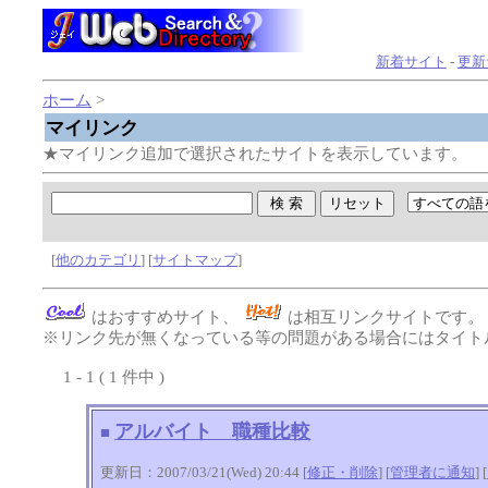
新着サイト
-
更新
ホーム
>
マイリンク
★マイリンク追加で選択されたサイトを表示しています。
[
他のカテゴリ
] [
サイトマップ
]
はおすすめサイト、
は相互リンクサイトです
※リンク先が無くなっている等の問題がある場合にはタイトル
1 - 1 ( 1 件中 )
アルバイト 職種比較
■
更新日：2007/03/21(Wed) 20:44 [
修正・削除
] [
管理者に通知
]
[