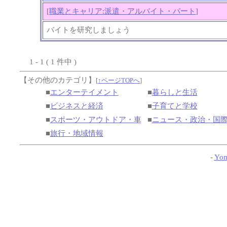
[
職業とキャリア:派遣・アルバイト・パート
]
バイトを研究しましょう
1 - 1 ( 1 件中 )
【その他のカテゴリ】
[
↑ページTOPへ
]
■
エンターテイメント
■
暮らしと生活
■
ビジネスと経済
■
子育てと学校
■
スポーツ・アウトドア・車
■
ニュース・政治・国
■
旅行・地域情報
-
Yom