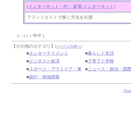
[
インターネット・PC・家電:インターネット
]
アフィリエイトで稼ぐ方法を伝授
1 - 1 ( 1 件中 )
【その他のカテゴリ】
[
↑ページTOPへ
]
■
エンターテイメント
■
暮らしと生活
■
ビジネスと経済
■
子育てと学校
■
スポーツ・アウトドア・車
■
ニュース・政治・国
■
旅行・地域情報
-
Yom