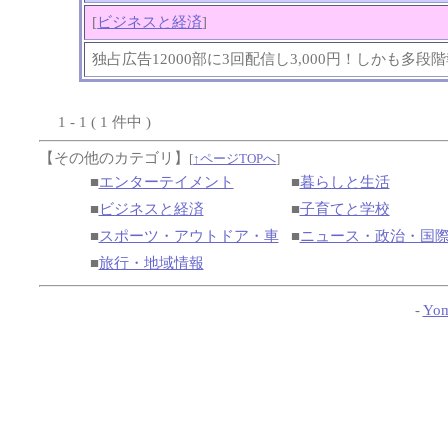
[
ビジネスと経済
]
独占広告12000部に3回配信し3,000円！しかも多段
1 - 1 ( 1 件中 )
【その他のカテゴリ】
[
↑ページTOPへ
]
■
エンターテイメント
■
暮らしと生活
■
ビジネスと経済
■
子育てと学校
■
スポーツ・アウトドア・車
■
ニュース・政治・国
■
旅行・地域情報
-
Yom