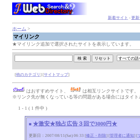
新着サイト
-
更新
ホーム
>
マイリンク
★マイリンク追加で選択されたサイトを表示しています。
[
他のカテゴリ
] [
サイトマップ
]
はおすすめサイト、
は相互リンクサイトです
※リンク先が無くなっている等の問題がある場合にはタイトル
1 - 1 ( 1 件中 )
★激安★独占広告３回で3000円★
■
更新日：2007/08/11(Sat) 06:33 [
修正・削除
] [
管理者に通知
]
[