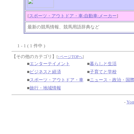
[
スポーツ・アウトドア・車:自動車:メーカー
]
最新の競馬情報、競馬用語辞典など
1 - 1 ( 1 件中 )
【その他のカテゴリ】
[
↑ページTOPへ
]
■
エンターテイメント
■
暮らしと生活
■
ビジネスと経済
■
子育てと学校
■
スポーツ・アウトドア・車
■
ニュース・政治・国
■
旅行・地域情報
-
Yom