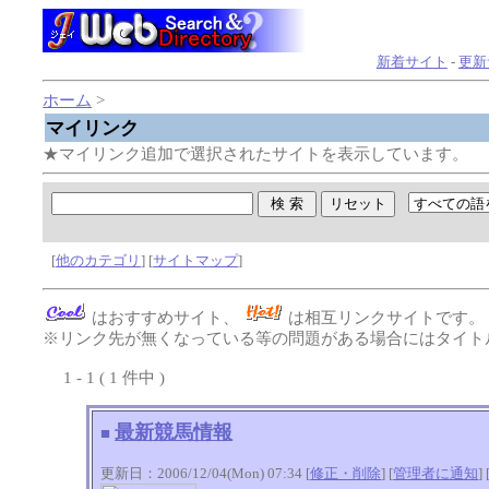
新着サイト
-
更新
ホーム
>
マイリンク
★マイリンク追加で選択されたサイトを表示しています。
[
他のカテゴリ
] [
サイトマップ
]
はおすすめサイト、
は相互リンクサイトです
※リンク先が無くなっている等の問題がある場合にはタイトル
1 - 1 ( 1 件中 )
最新競馬情報
■
更新日：2006/12/04(Mon) 07:34 [
修正・削除
] [
管理者に通知
]