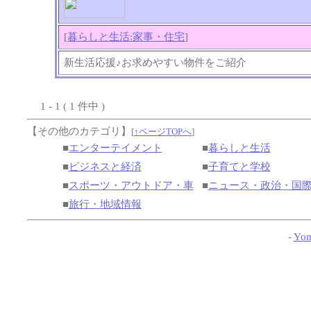
[
暮らしと生活:家事・住宅
]
新生活応援♪お求めやすい物件をご紹介
1 - 1 ( 1 件中 )
【その他のカテゴリ】
[
↑ページTOPへ
]
■
エンターテイメント
■
暮らしと生活
■
ビジネスと経済
■
子育てと学校
■
スポーツ・アウトドア・車
■
ニュース・政治・国
■
旅行・地域情報
-
Yom