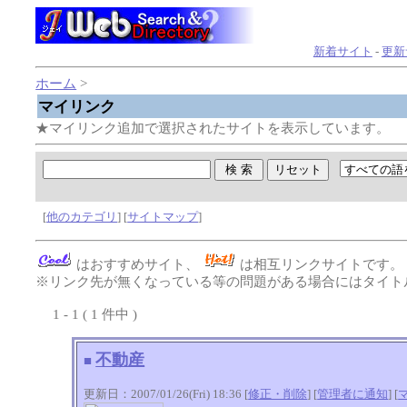
新着サイト
-
更新
ホーム
>
マイリンク
★マイリンク追加で選択されたサイトを表示しています。
[
他のカテゴリ
] [
サイトマップ
]
はおすすめサイト、
は相互リンクサイトです
※リンク先が無くなっている等の問題がある場合にはタイトル
1 - 1 ( 1 件中 )
不動産
■
更新日：2007/01/26(Fri) 18:36 [
修正・削除
] [
管理者に通知
]
[