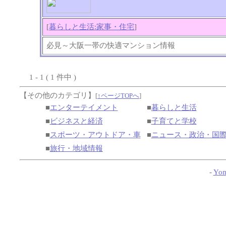
[
暮らしと生活:家事・住宅
]
必見～大阪一帯の快適マンション情報
1 - 1 ( 1 件中 )
【その他のカテゴリ】
[
↑ページTOPへ
]
■
エンターテイメント
■
暮らしと生活
■
ビジネスと経済
■
子育てと学校
■
スポーツ・アウトドア・車
■
ニュース・政治・国
■
旅行・地域情報
-
Yom