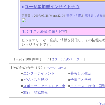
ユーザ参加型インサイトナウ
■
更新日：2007/05/28(Mon) 22:04 [
修正・削除
] [
管理者に通知
]
[
ビジネスと経済:企業と経営
]
ビジョナリーが、直接、情報を発信し、その情報を
レッジサイトです。
1 - 20 ( 100 件中 ) [ /
1
2
3
4
5
/
次ページ→
]
【その他のカテゴリ】
[
↑ページTOPへ
]
■
エンターテイメント
■
暮らしと生活
■
ビジネスと経済
■
子育てと学校
■
スポーツ・アウトドア・車
■
ニュース・政治・国
■
旅行・地域情報
-
Yom