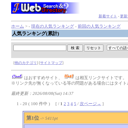
新着サイト
-
更新
ホーム
> -
現在の人気ランキング
-
前回の人気ランキング
人気ランキング(累計)
[
他のカテゴリ
] [
サイトマップ
]
はおすすめサイト、
は相互リンクサイトです
※リンク先が無くなっている等の問題がある場合にはタイトル
最終更新：2026/08/08(Sat) 14:37
1 - 20 ( 100 件中 ) [ /
1
2
3
4
5
/
次ページ→
]
第1位
->
5411pt