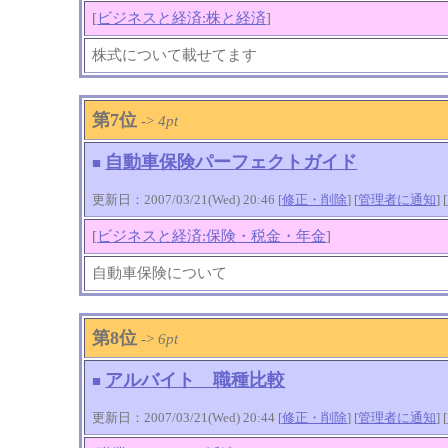
[
ビジネスと経済:株と経済
]
株式について載せてます
第7位
->
4pt
自動車保険パーフェクトガイド
■
更新日：2007/03/21(Wed) 20:46 [
修正・削除
] [
管理者に通知
]
[
[
ビジネスと経済:保険・税金・年金
]
自動車保険について
第8位
->
6pt
アルバイト 職種比較
■
更新日：2007/03/21(Wed) 20:44 [
修正・削除
] [
管理者に通知
]
[