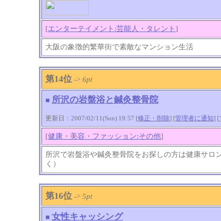
[
エンターテイメント:芸能人・タレント
]
大阪の象徴的繁華街で素敵なマンション生活
第14位
->
6pt
所沢の岩盤浴と鍼灸整骨院
■
更新日：2007/02/11(Sun) 19:57 [
修正・削除
] [
管理者に通知
]
[
[
健康・美容・ファッション:その他
]
所沢で岩盤浴や鍼灸整骨院をお探しの方は健康サロ
く）
第16位
->
5pt
女性キャッシング
■