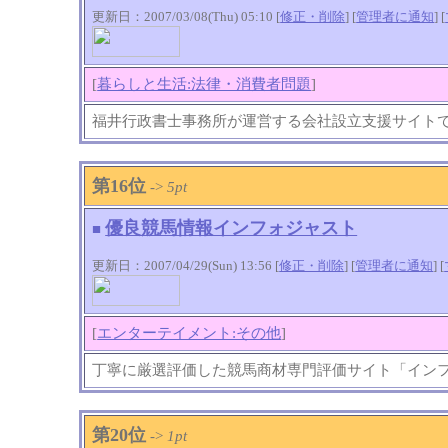
更新日：2007/03/08(Thu) 05:10 [
修正・削除
] [
管理者に通知
]
[
[
暮らしと生活:法律・消費者問題
]
福井行政書士事務所が運営する会社設立支援サイト
第16位
->
5pt
優良競馬情報インフォジャスト
■
更新日：2007/04/29(Sun) 13:56 [
修正・削除
] [
管理者に通知
]
[
[
エンターテイメント:その他
]
丁寧に厳選評価した競馬商材専門評価サイト「イン
第20位
->
1pt