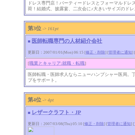
ドレス専門店！パーティードレスとフォーマルドレ
荷！結婚式、披露宴、二次会に♪大きいサイズのドレ
第3位
->
161pt
医師転職専門の人材紹介会社
■
更新日：2007/01/01(Mon) 06:15 [
修正・削除
] [
管理者に通知
]
[
職業とキャリア:就職・転職
]
医師転職・医師求人ならニューハンプシャー医局。
プをサポート。
第4位
->
4pt
レザークラフト・JP
■
更新日：2007/03/08(Thu) 05:10 [
修正・削除
] [
管理者に通知
]
[