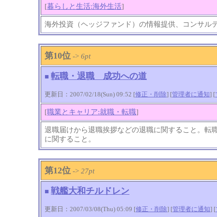
[
暮らしと生活:海外生活
]
海外投資（ヘッジファンド）の情報提供、コンサル
第10位
->
6pt
転職・退職 成功への道
■
更新日：2007/02/18(Sun) 09:52 [
修正・削除
] [
管理者に通知
]
[
[
職業とキャリア:就職・転職
]
退職届けから退職挨拶などの退職に関すること。転
に関すること。
第12位
->
27pt
戦艦大和チルドレン
■
更新日：2007/03/08(Thu) 05:09 [
修正・削除
] [
管理者に通知
]
[