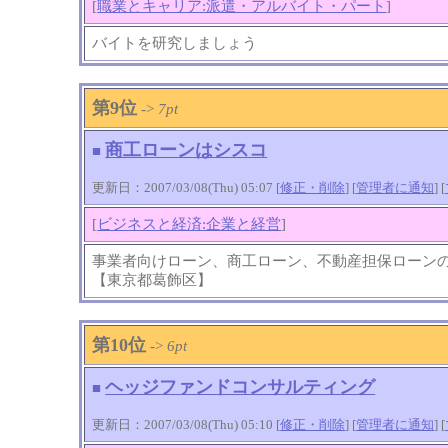
[
職業とキャリア:派遣・アルバイト・パート
]
バイトを研究しましょう
第9位
->
7pt
商工ローンはシスコ
■
更新日：2007/03/08(Thu) 05:07 [
修正・削除
] [
管理者に通知
]
[
[
ビジネスと経済:企業と経営
]
事業者向けローン、商工ローン、不動産担保ローン
【東京都葛飾区】
第10位
->
6pt
ヘッジファンドコンサルティング
■
更新日：2007/03/08(Thu) 05:10 [
修正・削除
] [
管理者に通知
]
[