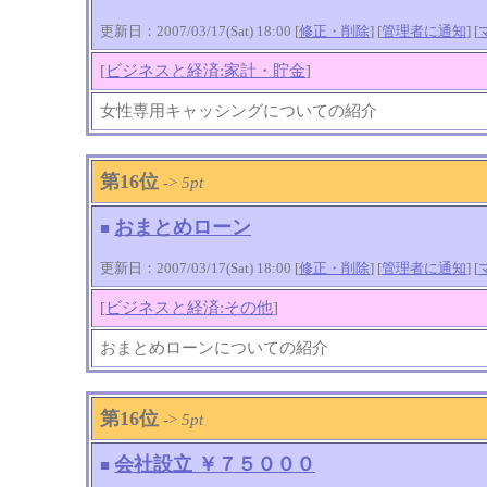
更新日：2007/03/17(Sat) 18:00 [
修正・削除
] [
管理者に通知
]
[
[
ビジネスと経済:家計・貯金
]
女性専用キャッシングについての紹介
第16位
->
5pt
おまとめローン
■
更新日：2007/03/17(Sat) 18:00 [
修正・削除
] [
管理者に通知
]
[
[
ビジネスと経済:その他
]
おまとめローンについての紹介
第16位
->
5pt
会社設立 ￥７５０００
■