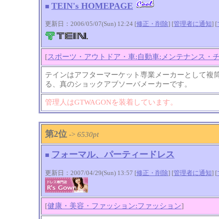
TEIN's HOMEPAGE
■
更新日：2006/05/07(Sun) 12:24 [
修正・削除
] [
管理者に通知
]
[
[
スポーツ・アウトドア・車:自動車:メンテナンス・
テインはアフターマーケット専業メーカーとして複
る、真のショックアブソーバメーカーです。
管理人はGTWAGONを装着しています。
第2位
->
6530pt
フォーマル、パーティードレス
■
更新日：2007/04/29(Sun) 13:57 [
修正・削除
] [
管理者に通知
]
[
[
健康・美容・ファッション:ファッション
]