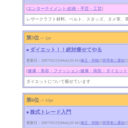
[
エンターテイメント:絵画・手芸・工芸
]
レザークラフト材料、ベルト、スタッズ、ヌメ革、
第5位
->
1pt
ダイエット！！絶対痩せてやる
■
更新日：2007/03/21(Wed) 20:43 [
修正・削除
] [
管理者に通知
]
[
[
健康・美容・ファッション:健康・病気・ダイエット
ダイエットについて載せています
第6位
->
10pt
株式トレード入門
■
更新日：2007/03/21(Wed) 20:44 [
修正・削除
] [
管理者に通知
]
[