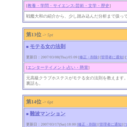
[
教養・学問・サイエンス:芸術・文学・歴史
]
戦艦大和の紹介から、少し踏み込んだ分析まで扱っ
第13位
->
5pt
モテる女の法則
■
更新日：2007/03/08(Thu) 05:09 [
修正・削除
] [
管理者に通知
]
[
[
エンターテイメント:占い・懸賞
]
元高級クラブホステスがモテる女の法則を教えます
裏話も。
第14位
->
6pt
難波マンション
■
更新日：2007/03/17(Sat) 18:00 [
修正・削除
] [
管理者に通知
]
[